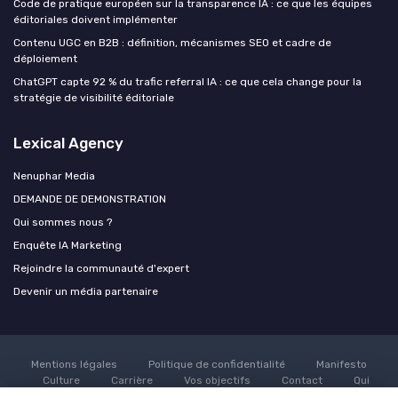
Code de pratique européen sur la transparence IA : ce que les équipes
éditoriales doivent implémenter
Contenu UGC en B2B : définition, mécanismes SEO et cadre de
déploiement
ChatGPT capte 92 % du trafic referral IA : ce que cela change pour la
stratégie de visibilité éditoriale
Lexical Agency
Nenuphar Media
DEMANDE DE DEMONSTRATION
Qui sommes nous ?
Enquête IA Marketing
Rejoindre la communauté d'expert
Devenir un média partenaire
Mentions légales
Politique de confidentialité
Manifesto
Culture
Carrière
Vos objectifs
Contact
Qui
sommes nous ?
Grande enquête sur l'utilisation de l'AI dans le