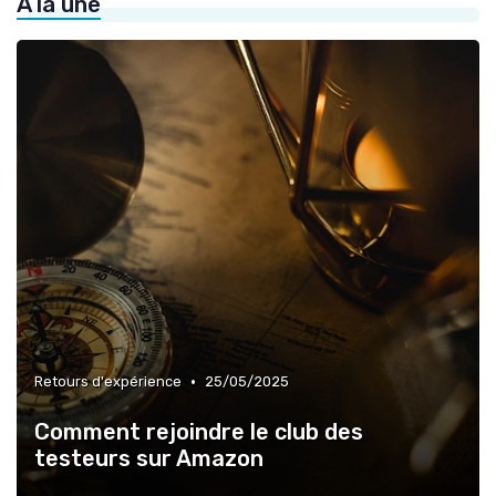
À la une
»
Décryptages et analyses
•
Retours d'expérience
25/05/2025
Comment rejoindre le club des
testeurs sur Amazon