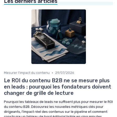
Les derniers articles
»
Formats et canaux de diffusion
•
Mesurer l'impact du contenu
29/07/2026
Le ROI du contenu B2B ne se mesure plus
en leads : pourquoi les fondateurs doivent
changer de grille de lecture
Pourquoi les tableaux de leads ne suffisent plus pour mesurer le ROI
du contenu B2B. Découvrez les nouvelles métriques clés pour
dirigeants, l’impact réel des contenus sur le pipeline et comment
construire un tableau de bord éditorial lisible en cinq minutes.