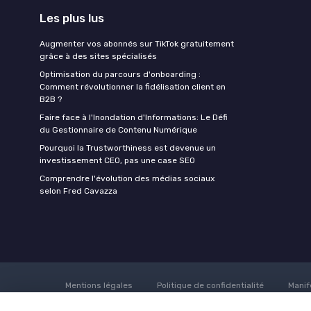
Les plus lus
Augmenter vos abonnés sur TikTok gratuitement
grâce à des sites spécialisés
Optimisation du parcours d'onboarding :
Comment révolutionner la fidélisation client en
B2B ?
Faire face à l'Inondation d'Informations: Le Défi
du Gestionnaire de Contenu Numérique
Pourquoi la Trustworthiness est devenue un
investissement CEO, pas une case SEO
Comprendre l'évolution des médias sociaux
selon Fred Cavazza
Mentions légales
Politique de confidentialité
Manif
mark