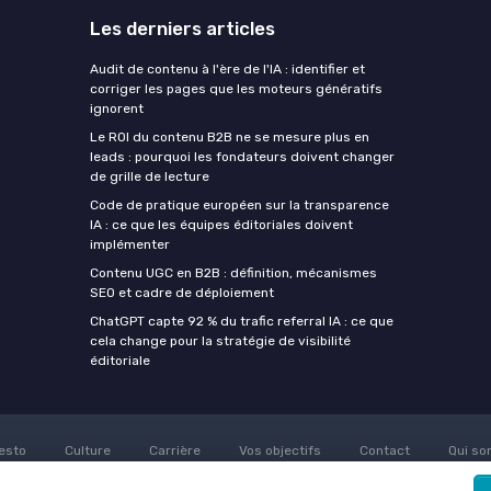
Les derniers articles
Audit de contenu à l'ère de l'IA : identifier et
corriger les pages que les moteurs génératifs
ignorent
Le ROI du contenu B2B ne se mesure plus en
leads : pourquoi les fondateurs doivent changer
de grille de lecture
Code de pratique européen sur la transparence
IA : ce que les équipes éditoriales doivent
implémenter
Contenu UGC en B2B : définition, mécanismes
SEO et cadre de déploiement
ChatGPT capte 92 % du trafic referral IA : ce que
cela change pour la stratégie de visibilité
éditoriale
esto
Culture
Carrière
Vos objectifs
Contact
Qui so
eting
Rejoindre la communauté d'expert
Devenir un média partena