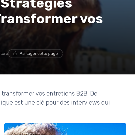
 Stratégies
Transformer vos
cture
Partager cette page
 transformer vos entretiens B2B. De
nique est une clé pour des interviews qui