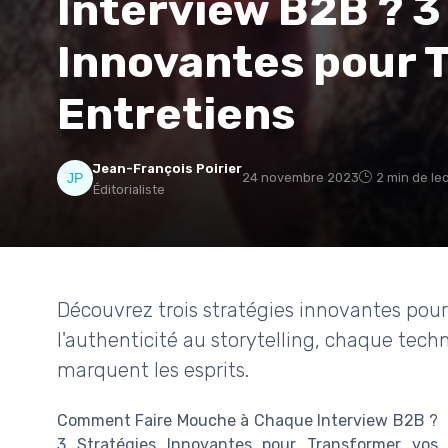
Interview B2B ? 3
Innovantes pour 
Entretiens
Jean-François Poirier
24 novembre 2023
2 min de le
Éditorialiste
Découvrez trois stratégies innovantes pour
l'authenticité au storytelling, chaque tech
marquent les esprits.
Comment Faire Mouche à Chaque Interview B2B ?
3 Stratégies Innovantes pour Transformer vos