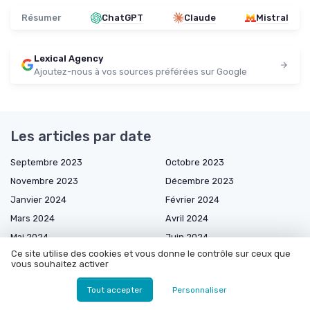
Résumer
ChatGPT
Claude
Mistral
Lexical Agency
Ajoutez-nous à vos sources préférées sur Google
Les articles par date
Septembre 2023
Octobre 2023
Novembre 2023
Décembre 2023
Janvier 2024
Février 2024
Mars 2024
Avril 2024
Mai 2024
Juin 2024
Ce site utilise des cookies et vous donne le contrôle sur ceux que
Juillet 2024
Août 2024
vous souhaitez activer
Mars 2025
Avril 2025
Tout accepter
Personnaliser
Mai 2025
Juin 2025