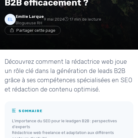
B2B efficacement ?
Emilie Larque
9 mai 2024
17 min de lecture
Blogueuse RH
Partager cette page
Découvrez comment la rédactrice web joue
un rôle clé dans la génération de leads B2B
grâce à ses compétences spécialisées en SEO
et rédaction de contenu optimisé.
SOMMAIRE
L'importance du SEO pour le leadgen B2B : perspectives
d'experts
Rédactrice web freelance et adaptation aux différents