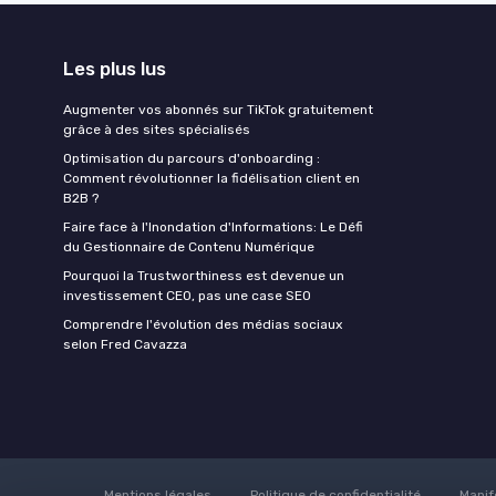
Les plus lus
Augmenter vos abonnés sur TikTok gratuitement
grâce à des sites spécialisés
Optimisation du parcours d'onboarding :
Comment révolutionner la fidélisation client en
B2B ?
Faire face à l'Inondation d'Informations: Le Défi
du Gestionnaire de Contenu Numérique
Pourquoi la Trustworthiness est devenue un
investissement CEO, pas une case SEO
Comprendre l'évolution des médias sociaux
selon Fred Cavazza
Mentions légales
Politique de confidentialité
Manif