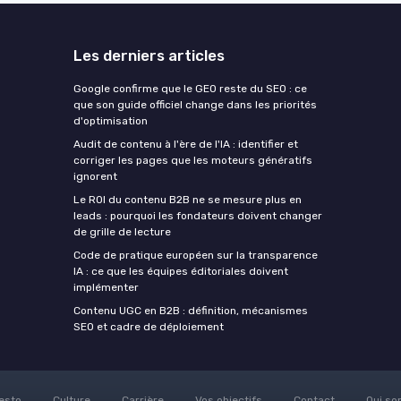
Les derniers articles
Google confirme que le GEO reste du SEO : ce
que son guide officiel change dans les priorités
d'optimisation
Audit de contenu à l'ère de l'IA : identifier et
corriger les pages que les moteurs génératifs
ignorent
Le ROI du contenu B2B ne se mesure plus en
leads : pourquoi les fondateurs doivent changer
de grille de lecture
Code de pratique européen sur la transparence
IA : ce que les équipes éditoriales doivent
implémenter
Contenu UGC en B2B : définition, mécanismes
SEO et cadre de déploiement
esto
Culture
Carrière
Vos objectifs
Contact
Qui so