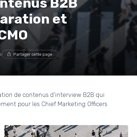
ontenus B2B
aration et
 CMO
e
Partager cette page
éation de contenus d'interview B2B qui
ement pour les Chief Marketing Officers