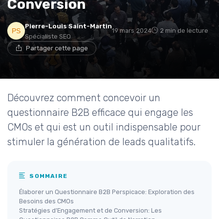
Conversion
Pierre-Louis Saint-Martin
19 mars 2024
2 min de lecture
Spécialiste SEO
Partager cette page
Découvrez comment concevoir un
questionnaire B2B efficace qui engage les
CMOs et qui est un outil indispensable pour
stimuler la génération de leads qualitatifs.
SOMMAIRE
Élaborer un Questionnaire B2B Perspicace: Exploration des
Besoins des CMOs
Stratégies d’Engagement et de Conversion: Les