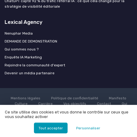
ChatGPT capte 92 % du trafic referral IA : ce que cela change pour la
stratégie de visibilité éditoriale
Lexical Agency
Nenuphar Media
DEMANDE DE DEMONSTRATION
Qui sommes nous ?
Enquête IA Marketing
Rejoindre la communauté d'expert
Devenir un média partenaire
Mentions légales
Politique de confidentialité
Manifesto
Culture
Carrière
Vos objectifs
Contact
Qui
sommes nous ?
Grande enquête sur l'utilisation de l'AI dans le
Ce site utilise des cookies et vous donne le contrôle sur ceux que
marketing
Rejoindre la communauté d'expert
Devenir un
vous souhaitez activer
média partenaire
Tout accepter
Personnaliser
© Lexical Agency 2026