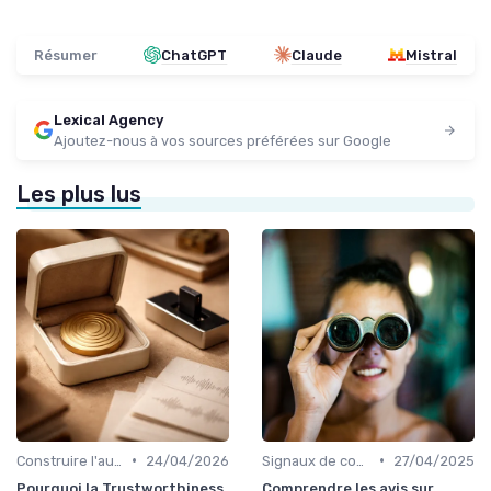
Résumer
ChatGPT
Claude
Mistral
Lexical Agency
Ajoutez-nous à vos sources préférées sur Google
Les plus lus
•
•
Construire l'autorité d'un média
24/04/2026
Signaux de confiance et sourcing
27/04/2025
Pourquoi la Trustworthiness
Comprendre les avis sur