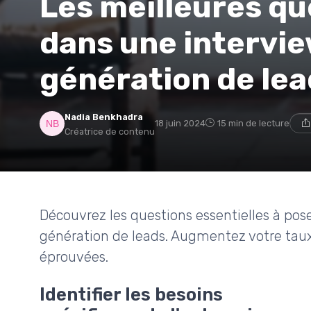
Les meilleures qu
dans une intervie
génération de lea
Nadia Benkhadra
18 juin 2024
15 min de lecture
Créatrice de contenu
Découvrez les questions essentielles à pose
génération de leads. Augmentez votre taux
éprouvées.
Identifier les besoins