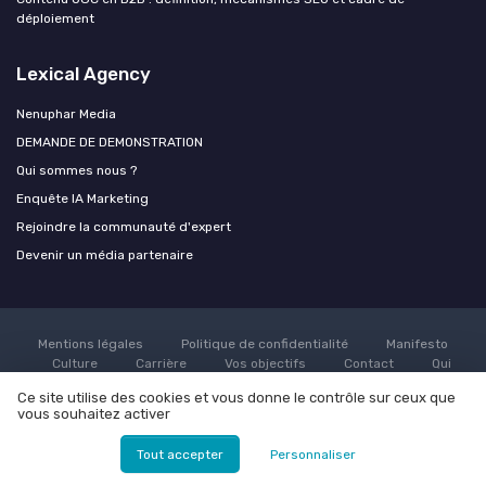
déploiement
Lexical Agency
Nenuphar Media
DEMANDE DE DEMONSTRATION
Qui sommes nous ?
Enquête IA Marketing
Rejoindre la communauté d'expert
Devenir un média partenaire
Mentions légales
Politique de confidentialité
Manifesto
Culture
Carrière
Vos objectifs
Contact
Qui
sommes nous ?
Grande enquête sur l'utilisation de l'AI dans le
Ce site utilise des cookies et vous donne le contrôle sur ceux que
marketing
Rejoindre la communauté d'expert
Devenir un
vous souhaitez activer
média partenaire
© Lexical Agency 2026
Tout accepter
Personnaliser