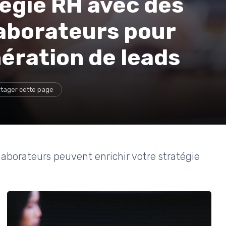
tégie RH avec des
aborateurs pour
ération de leads
tager cette page
borateurs peuvent enrichir votre stratégie