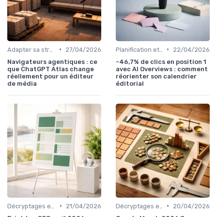
•
•
Adapter sa stratégie de contenu au GEO
27/04/2026
Planification et calendrier éditorial
22/04/2026
Navigateurs agentiques : ce
-46,7% de clics en position 1
que ChatGPT Atlas change
avec AI Overviews : comment
réellement pour un éditeur
réorienter son calendrier
de média
éditorial
•
•
Décryptages et analyses
21/04/2026
Décryptages et analyses
20/04/2026