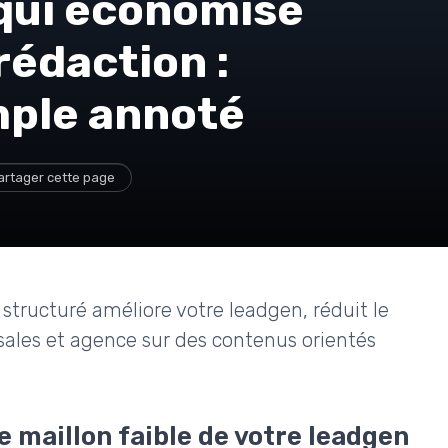
 qui économise
édaction :
mple annoté
artager cette page
tructuré améliore votre leadgen, réduit le
sales et agence sur des contenus orientés
le maillon faible de votre leadgen