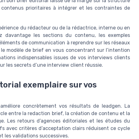
un bon brief éditorial laisse de la marge sur la structure
s contenus prioritaires à intégrer et les contraintes de
xpérience du rédacteur ou de la rédactrice, interne ou en
rez davantage les sections du contenu, les exemples
es éléments de communication à reprendre sur les réseaux
r le modèle de brief en vous concentrant sur l’intention
mations indispensables issues de vos interviews clients
ur les secrets d’une interview client réussie.
torial exemplaire sur vos
l améliore concrètement vos résultats de leadgen. La
e entre la redaction brief, la création de contenu et la
e. Les retours d’agences éditoriales et les études du
s avec critères d’acceptation clairs réduisent ce cycle
et les validations successives.