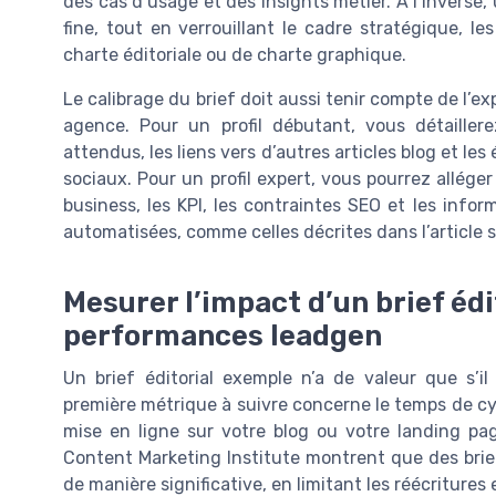
des cas d’usage et des insights métier. À l’inverse, 
fine, tout en verrouillant le cadre stratégique, le
charte éditoriale ou de charte graphique.
Le calibrage du brief doit aussi tenir compte de l’e
agence. Pour un profil débutant, vous détaille
attendus, les liens vers d’autres articles blog et l
sociaux. Pour un profil expert, vous pourrez allége
business, les KPI, les contraintes SEO et les infor
automatisées, comme celles décrites dans l’article s
Mesurer l’impact d’un brief édi
performances leadgen
Un brief éditorial exemple n’a de valeur que s’i
première métrique à suivre concerne le temps de cycl
mise en ligne sur votre blog ou votre landing pag
Content Marketing Institute montrent que des brief
de manière significative, en limitant les réécritures 