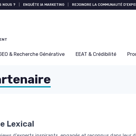
S NOUS ?
|
ENQUÊTE IA MARKETING
|
REJOINDRE LA COMMUNAUTÉ D'EXPE
MENT
GEO & Recherche Générative
EEAT & Crédibilité
Pro
artenaire
e Lexical
views d’experts inspirants, engagés et reconnus dans leur 