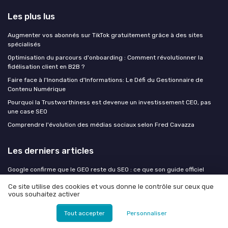
Les plus lus
Augmenter vos abonnés sur TikTok gratuitement grâce à des sites
spécialisés
Optimisation du parcours d'onboarding : Comment révolutionner la
fidélisation client en B2B ?
Faire face à l'Inondation d'Informations: Le Défi du Gestionnaire de
Contenu Numérique
Pourquoi la Trustworthiness est devenue un investissement CEO, pas
une case SEO
Comprendre l'évolution des médias sociaux selon Fred Cavazza
Les derniers articles
Google confirme que le GEO reste du SEO : ce que son guide officiel
change dans les priorités d'optimisation
Ce site utilise des cookies et vous donne le contrôle sur ceux que
Audit de contenu à l'ère de l'IA : identifier et corriger les pages que les
vous souhaitez activer
moteurs génératifs ignorent
Tout accepter
Personnaliser
Le ROI du contenu B2B ne se mesure plus en leads : pourquoi les
fondateurs doivent changer de grille de lecture