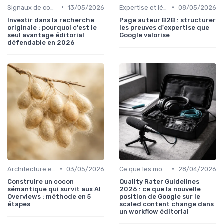
•
•
Signaux de confiance et sourcing
13/05/2026
Expertise et légitimité éditoriale
08/05/2026
Investir dans la recherche
Page auteur B2B : structurer
originale : pourquoi c'est le
les preuves d'expertise que
seul avantage éditorial
Google valorise
défendable en 2026
•
•
Architecture et cocons sémantiques
03/05/2026
Ce que les moteurs attendent vraiment
28/04/2026
Construire un cocon
Quality Rater Guidelines
sémantique qui survit aux AI
2026 : ce que la nouvelle
Overviews : méthode en 5
position de Google sur le
étapes
scaled content change dans
un workflow éditorial