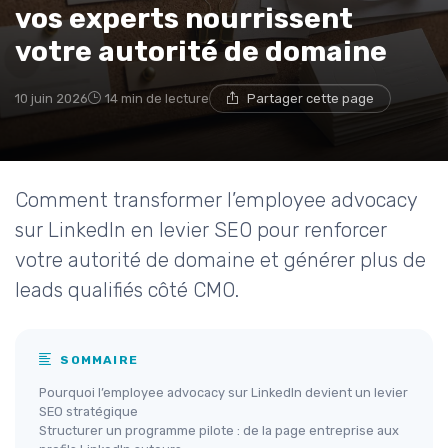
vos experts nourrissent
votre autorité de domaine
10 juin 2026
14 min de lecture
Partager cette page
Comment transformer l’employee advocacy
sur LinkedIn en levier SEO pour renforcer
votre autorité de domaine et générer plus de
leads qualifiés côté CMO.
SOMMAIRE
Pourquoi l’employee advocacy sur LinkedIn devient un levier
SEO stratégique
Structurer un programme pilote : de la page entreprise aux