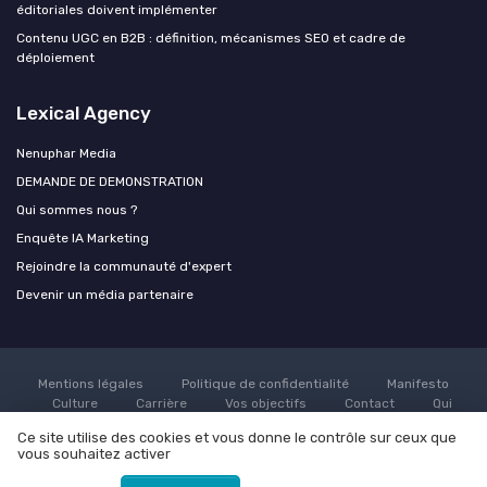
éditoriales doivent implémenter
Contenu UGC en B2B : définition, mécanismes SEO et cadre de
déploiement
Lexical Agency
Nenuphar Media
DEMANDE DE DEMONSTRATION
Qui sommes nous ?
Enquête IA Marketing
Rejoindre la communauté d'expert
Devenir un média partenaire
Mentions légales
Politique de confidentialité
Manifesto
Culture
Carrière
Vos objectifs
Contact
Qui
sommes nous ?
Grande enquête sur l'utilisation de l'AI dans le
Ce site utilise des cookies et vous donne le contrôle sur ceux que
marketing
Rejoindre la communauté d'expert
Devenir un
vous souhaitez activer
média partenaire