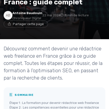
France : guide complet
Antoine Baudouin
22 mai 2024
8 min de lecture
Chroniqueur Digital
Partager cette page
Découvrez comment devenir une rédactrice
web freelance en France grâce à ce guide
complet. Toutes les étapes pour réussir, de la
formation à l'optimisation SEO, en passant
par la recherche de clients.
SOMMAIRE
Étape 1 : La formation pour devenir rédactrice web freelance
Étape 2 : Les compétences essentielles pour une rédactrice