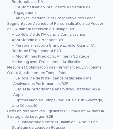
Renforcée par l'IA
— L'Automatisation Intelligente au Service de
l'Engagement
— Analyse Preditctive et Prospective des Leads
Segmentation Avancée et Personnalisation: Le Pouvoir
de l'IA dans la Précision du Ciblage B2B
— Le Rôle Clé de l'IA dans la Connaissance
Approfondie du Prospect B2B
— Personnalisation à Grande Échelle: Quand l'IA
Renforce l'Engagement B2B
— Algorithmes Prédictifs: Affiner la Stratégie
Marketing avec l'Intelligence Artificielle
Mesure et Optimisation des Perfomances: L'IA comme
Outil d'Ajustement en Temps Réel
— Le Rôle Clé de l'Intelligence Artificielle dans
l'Analyse des Performances B2B
— L'IA et la Performance en Chiffres: Statistiques à
l'Appui
— Optimisation en Temps Réel: Plus qu'un Avantage,
Une Nécessité
Défis et Perspectives: Équilibrer L'Humain et l'IA dans la
Stratégie de Leadgen B2B
— La Collaboration entre l'Humain et l'IA pour une
Stratégie de Leadgen Réussie