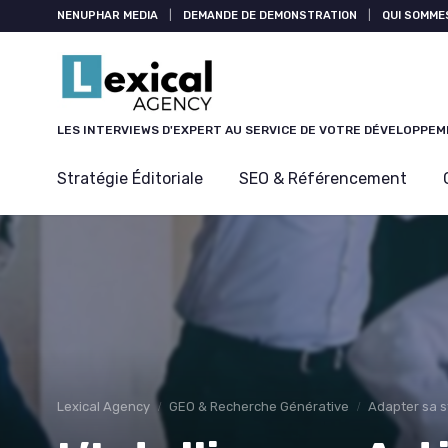
Panneau de gestion des cookies
NENUPHAR MEDIA
|
DEMANDE DE DEMONSTRATION
|
QUI SOMME
LES INTERVIEWS D'EXPERT AU SERVICE DE VOTRE DÉVELOPPE
Stratégie Éditoriale
SEO & Référencement
Lexical Agency
GEO & Recherche Générative
Adapter sa s