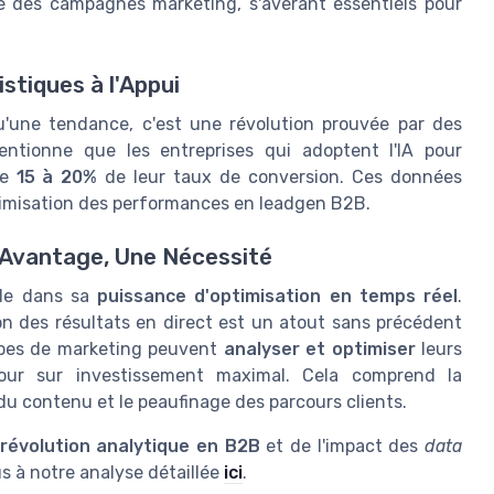
té des campagnes marketing, s'avérant essentiels pour
istiques à l'Appui
qu'une tendance, c'est une révolution prouvée par des
ntionne que les entreprises qui adoptent l'IA pour
de
15 à 20%
de leur taux de conversion. Ces données
ptimisation des performances en leadgen B2B.
n Avantage, Une Nécessité
side dans sa
puissance d'optimisation en temps réel
.
n des résultats en direct est un atout sans précédent
quipes de marketing peuvent
analyser et optimiser
leurs
tour sur investissement maximal. Cela comprend la
n du contenu et le peaufinage des parcours clients.
révolution analytique en B2B
et de l'impact des
data
s à notre analyse détaillée
ici
.