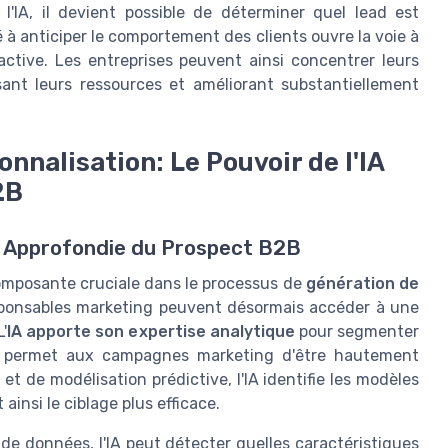
'IA, il devient possible de déterminer quel lead est
é à anticiper le comportement des clients ouvre la voie à
ctive. Les entreprises peuvent ainsi concentrer leurs
isant leurs ressources et améliorant substantiellement
nalisation: Le Pouvoir de l'IA
2B
ce Approfondie du Prospect B2B
omposante cruciale dans le processus de
génération de
s responsables marketing peuvent désormais accéder à une
'
IA apporte son expertise analytique
pour segmenter
ui permet aux campagnes marketing d'être hautement
g
et de modélisation prédictive, l'IA identifie les modèles
insi le ciblage plus efficace.
e données, l'IA peut détecter quelles caractéristiques