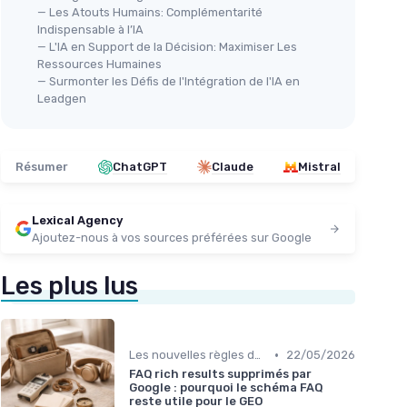
— Les Atouts Humains: Complémentarité
Indispensable à l’IA
— L'IA en Support de la Décision: Maximiser Les
Ressources Humaines
— Surmonter les Défis de l'Intégration de l'IA en
Leadgen
Résumer
ChatGPT
Claude
Mistral
Lexical Agency
Ajoutez-nous à vos sources préférées sur Google
Les plus lus
•
Les nouvelles règles du SEO éditorial
22/05/2026
FAQ rich results supprimés par
Google : pourquoi le schéma FAQ
reste utile pour le GEO