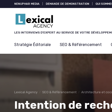
Panneau de gestion des cookies
NENUPHAR MEDIA
|
DEMANDE DE DEMONSTRATION
|
QUI SOMME
LES INTERVIEWS D'EXPERT AU SERVICE DE VOTRE DÉVELOPPE
Stratégie Éditoriale
SEO & Référencement
Lexical Agency
SEO & Référencement
Architecture et co
Intention de rec