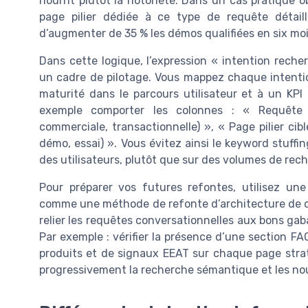
nourrit plutôt la notoriété. Dans un cas pratique o
page pilier dédiée à ce type de requête détaill
d’augmenter de 35 % les démos qualifiées en six moi
Dans cette logique, l’expression « intention rech
un cadre de pilotage. Vous mappez chaque intenti
maturité dans le parcours utilisateur et à un KP
exemple comporter les colonnes : « Requête co
commerciale, transactionnelle) », « Page pilier cibl
démo, essai) ». Vous évitez ainsi le keyword stuffi
des utilisateurs, plutôt que sur des volumes de rech
Pour préparer vos futures refontes, utilisez une
comme une méthode de refonte d’architecture de c
relier les requêtes conversationnelles aux bons gab
Par exemple : vérifier la présence d’une section FA
produits et de signaux EEAT sur chaque page strat
progressivement la recherche sémantique et les no