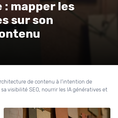
 : mapper les
s sur son
contenu
itecture de contenu à l’intention de
a visibilité SEO, nourrir les IA génératives et