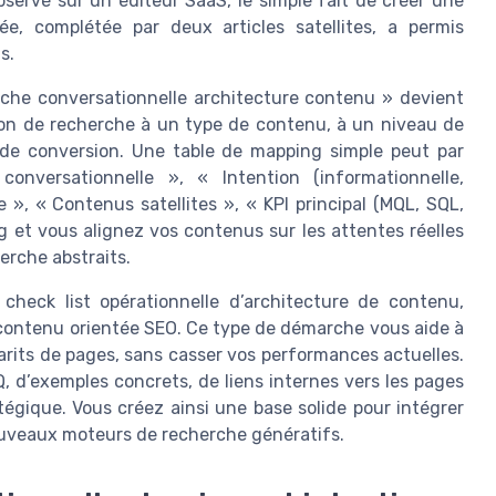
bservé sur un éditeur SaaS, le simple fait de créer une
ée, complétée par deux articles satellites, a permis
s.
erche conversationnelle architecture contenu » devient
on de recherche à un type de contenu, à un niveau de
I de conversion. Une table de mapping simple peut par
nversationnelle », « Intention (informationnelle,
e », « Contenus satellites », « KPI principal (MQL, SQL,
ng et vous alignez vos contenus sur les attentes réelles
erche abstraits.
 check list opérationnelle d’architecture de contenu,
ontenu orientée SEO. Ce type de démarche vous aide à
arits de pages, sans casser vos performances actuelles.
Q, d’exemples concrets, de liens internes vers les pages
égique. Vous créez ainsi une base solide pour intégrer
uveaux moteurs de recherche génératifs.