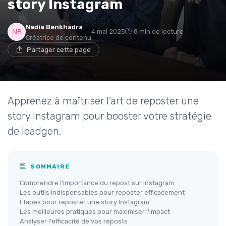
story Instagram
Nadia Benkhadra
4 mai 2025
8 min de lecture
Créatrice de contenu
Partager cette page
Apprenez à maîtriser l'art de reposter une
story Instagram pour booster votre stratégie
de leadgen.
SOMMAIRE
Comprendre l'importance du repost sur Instagram
Les outils indispensables pour reposter efficacement
Étapes pour reposter une story Instagram
Les meilleures pratiques pour maximiser l'impact
Analyser l'efficacité de vos reposts