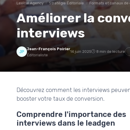
Lexical Agency
Stratégie Éditoriale
Formats et canaux de 
Améliorer la conv
interviews
Jean-François Poirier
14 juin 2025
8 min de lecture
Éditorialiste
Découvrez comment les interviews peuvent
booster votre taux de conversion.
Comprendre l'importance des
interviews dans le leadgen