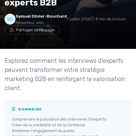
experts B2B
Samuel Olivier-Bouchard
7 juillet 2025
8 min de lecture
Rédacteur web
Partager cette page
Explorez comment les interviews d'experts
peuvent transformer votre stratégie
marketing B2B en renforçant la valorisation
client.
SOMMAIRE
Comprendre la puissance des interviews d'experts
Créer de la crédibilité et de la confiance
Améliorer l'engagement du public