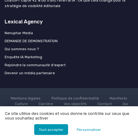
ChatGPT capte 92 % du trafic referral IA : ce que cela change pour la
stratégie de visibilité éditoriale
Lexical Agency
Nenuphar Media
DEMANDE DE DEMONSTRATION
Qui sommes nous ?
Enquête IA Marketing
Rejoindre la communauté d'expert
Devenir un média partenaire
Mentions légales
Politique de confidentialité
Manifesto
Culture
Carrière
Vos objectifs
Contact
Qui
sommes nous ?
Grande enquête sur l'utilisation de l'AI dans le
Ce site utilise des cookies et vous donne le contrôle sur ceux que
marketing
Rejoindre la communauté d'expert
Devenir un
vous souhaitez activer
média partenaire
© Lexical Agency 2026
Tout accepter
Personnaliser