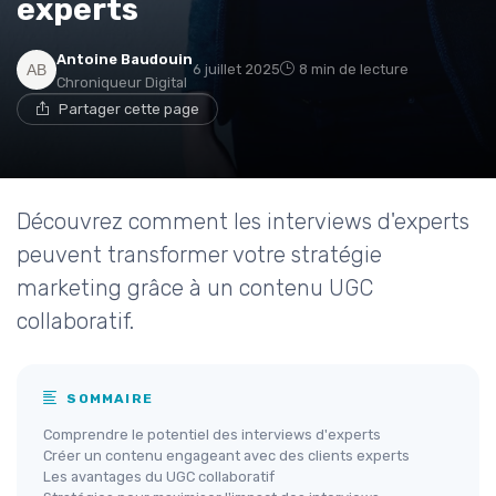
experts
Antoine Baudouin
6 juillet 2025
8 min de lecture
Chroniqueur Digital
Partager cette page
Découvrez comment les interviews d'experts
peuvent transformer votre stratégie
marketing grâce à un contenu UGC
collaboratif.
SOMMAIRE
Comprendre le potentiel des interviews d'experts
Créer un contenu engageant avec des clients experts
Les avantages du UGC collaboratif