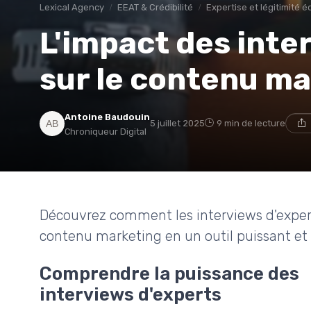
Lexical Agency
EEAT & Crédibilité
Expertise et légitimité éd
L'impact des inte
sur le contenu m
Antoine Baudouin
5 juillet 2025
9 min de lecture
Chroniqueur Digital
Découvrez comment les interviews d'expert
contenu marketing en un outil puissant et
Comprendre la puissance des
interviews d'experts