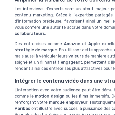
Les interviews d'experts sont un atout majeur p
contenu marketing. Grâce à l'expertise partagée 
d'information précieuse, favorisant ainsi un meil
vous confère une autorité accrue dans votre domaine
collaborateurs
.
Des entreprises comme
Amazon
et
Apple
excelle
stratégie de marque
. En utilisant cette approche,
mais aussi à véhiculer leurs
valeurs
de manière auth
soigné et un fil narratif engageant, permettent d'illu
rendant ainsi ces entreprises plus attractives pour 
Intégrer le contenu vidéo dans une stra
L'interaction avec votre audience peut être démult
comme le
motion design
ou les
films
immersifs. Ce
renforçant votre
marque employeur
. Historiquem
Paribas
ont illustré avec succès la puissance des
c
Pour plus de stratégies sur la création de contenu