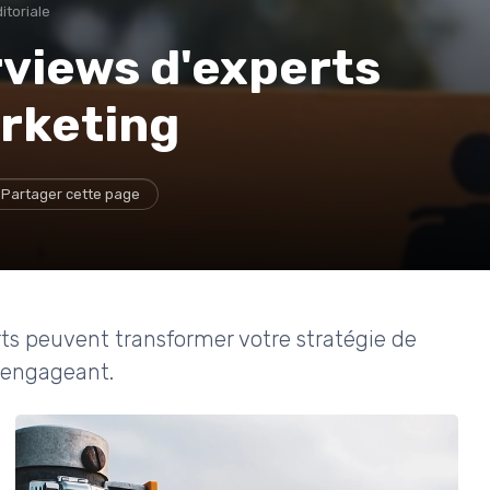
itoriale
rviews d'experts
arketing
Partager cette page
s peuvent transformer votre stratégie de
 engageant.