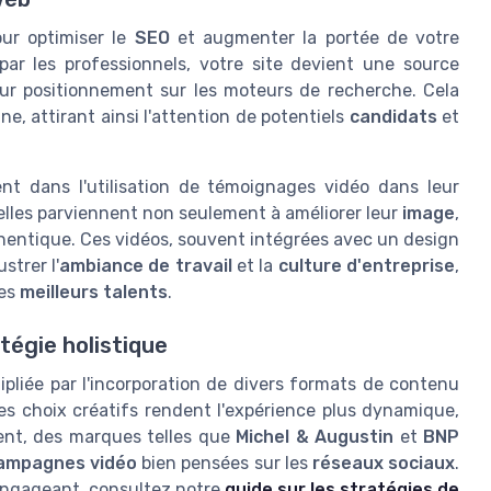
our optimiser le
SEO
et augmenter la portée de votre
par les professionnels, votre site devient une source
leur positionnement sur les moteurs de recherche. Cela
, attirant ainsi l'attention de potentiels
candidats
et
nt dans l'utilisation de témoignages vidéo dans leur
 elles parviennent non seulement à améliorer leur
image
,
entique. Ces vidéos, souvent intégrées avec un design
strer l'
ambiance de travail
et la
culture d'entreprise
,
les
meilleurs talents
.
tégie holistique
ipliée par l'incorporation de divers formats de contenu
s choix créatifs rendent l'expérience plus dynamique,
ent, des marques telles que
Michel & Augustin
et
BNP
ampagnes vidéo
bien pensées sur les
réseaux sociaux
.
 engageant, consultez notre
guide sur les stratégies de