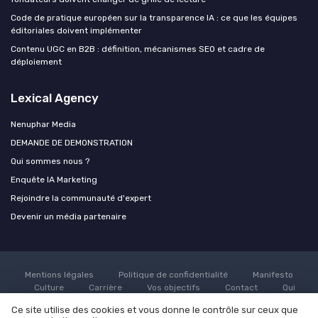
Code de pratique européen sur la transparence IA : ce que les équipes
éditoriales doivent implémenter
Contenu UGC en B2B : définition, mécanismes SEO et cadre de
déploiement
Lexical Agency
Nenuphar Media
DEMANDE DE DEMONSTRATION
Qui sommes nous ?
Enquête IA Marketing
Rejoindre la communauté d'expert
Devenir un média partenaire
Mentions légales
Politique de confidentialité
Manifesto
Culture
Carrière
Vos objectifs
Contact
Qui
sommes nous ?
Grande enquête sur l'utilisation de l'AI dans le
Ce site utilise des cookies et vous donne le contrôle sur ceux que
marketing
Rejoindre la communauté d'expert
Devenir un