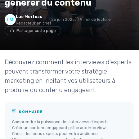
générer du contenu
Luc Morteau
26 juin 2025
9 min de lecture
Rédacteur en chef
Partager cette page
Découvrez comment les interviews d'experts
peuvent transformer votre stratégie
marketing en incitant vos utilisateurs à
produire du contenu engageant.
SOMMAIRE
Comprendre la puissance des interviews d'experts
Créer un contenu engageant grâce aux interviews
Choisir les bons experts pour votre audience