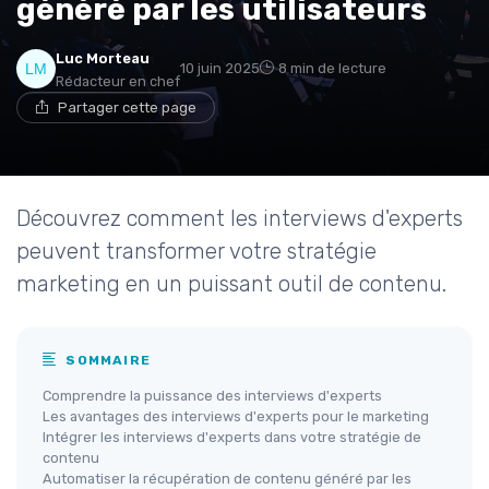
généré par les utilisateurs
Luc Morteau
10 juin 2025
8 min de lecture
Rédacteur en chef
Partager cette page
Découvrez comment les interviews d'experts
peuvent transformer votre stratégie
marketing en un puissant outil de contenu.
SOMMAIRE
Comprendre la puissance des interviews d'experts
Les avantages des interviews d'experts pour le marketing
Intégrer les interviews d'experts dans votre stratégie de
contenu
Automatiser la récupération de contenu généré par les