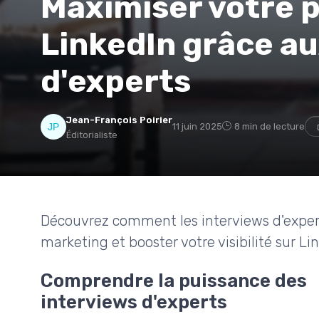
Maximiser votre 
LinkedIn grâce au
d'experts
Jean-François Poirier
11 juin 2025
8 min de lecture
Éditorialiste
Découvrez comment les interviews d'exper
marketing et booster votre visibilité sur Li
Comprendre la puissance des
interviews d'experts