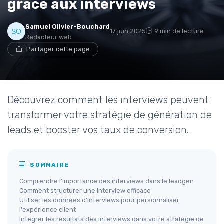
grâce aux interviews
Samuel Olivier-Bouchard
17 juin 2025
9 min de lecture
Rédacteur web
Partager cette page
Découvrez comment les interviews peuvent
transformer votre stratégie de génération de
leads et booster vos taux de conversion.
SOMMAIRE
Comprendre l'importance des interviews dans le leadgen
Comment structurer une interview efficace
Utiliser les données d'interviews pour personnaliser
l'expérience client
Intégrer les résultats des interviews dans votre stratégie de