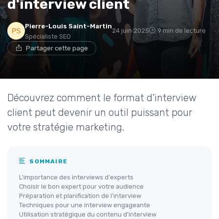
d'interview client
Pierre-Louis Saint-Martin
24 juin 2025
9 min de lecture
Spécialiste SEO
Partager cette page
Découvrez comment le format d'interview
client peut devenir un outil puissant pour
votre stratégie marketing.
SOMMAIRE
L'importance des interviews d'experts
Choisir le bon expert pour votre audience
Préparation et planification de l'interview
Techniques pour une interview engageante
Utilisation stratégique du contenu d'interview