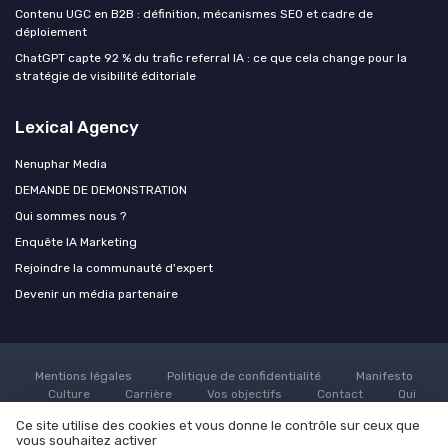
Contenu UGC en B2B : définition, mécanismes SEO et cadre de
déploiement
ChatGPT capte 92 % du trafic referral IA : ce que cela change pour la
stratégie de visibilité éditoriale
Lexical Agency
Nenuphar Media
DEMANDE DE DEMONSTRATION
Qui sommes nous ?
Enquête IA Marketing
Rejoindre la communauté d'expert
Devenir un média partenaire
Mentions légales
Politique de confidentialité
Manifesto
Culture
Carrière
Vos objectifs
Contact
Qui
sommes nous ?
Grande enquête sur l'utilisation de l'AI dans le
Ce site utilise des cookies et vous donne le contrôle sur ceux que
marketing
Rejoindre la communauté d'expert
Devenir un
vous souhaitez activer
média partenaire