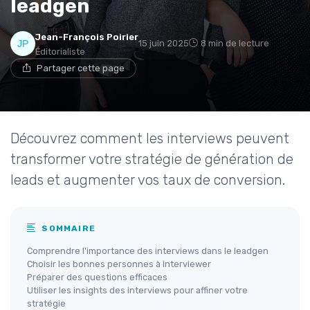
leadgen
Jean-François Poirier
15 juin 2025
8 min de lecture
Éditorialiste
Partager cette page
Découvrez comment les interviews peuvent
transformer votre stratégie de génération de
leads et augmenter vos taux de conversion.
SOMMAIRE
Comprendre l'importance des interviews dans le leadgen
Choisir les bonnes personnes à interviewer
Préparer des questions efficaces
Utiliser les insights des interviews pour affiner votre
stratégie