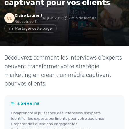
captivant pour vos clients
Claire Laurent
16 juin 2025
7 min de lecture
Rédactrice TI
Partager cette page
Découvrez comment les interviews d'experts
peuvent transformer votre stratégie
marketing en créant un média captivant
pour vos clients.
SOMMAIRE
Comprendre la puissance des interviews d'experts
Identifier les experts pertinents pour votre audience
Préparer des questions engageantes