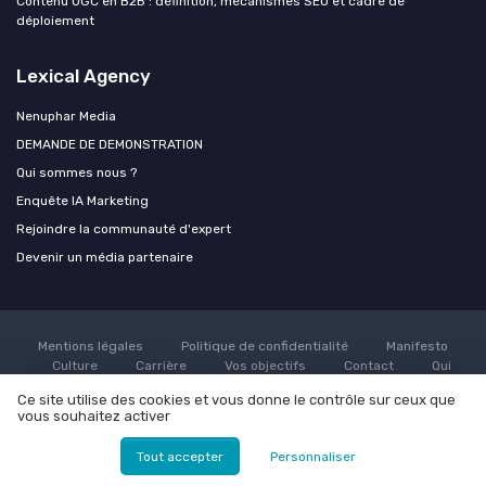
Contenu UGC en B2B : définition, mécanismes SEO et cadre de
déploiement
Lexical Agency
Nenuphar Media
DEMANDE DE DEMONSTRATION
Qui sommes nous ?
Enquête IA Marketing
Rejoindre la communauté d'expert
Devenir un média partenaire
Mentions légales
Politique de confidentialité
Manifesto
Culture
Carrière
Vos objectifs
Contact
Qui
sommes nous ?
Grande enquête sur l'utilisation de l'AI dans le
Ce site utilise des cookies et vous donne le contrôle sur ceux que
marketing
Rejoindre la communauté d'expert
Devenir un
vous souhaitez activer
média partenaire
© Lexical Agency 2026
Tout accepter
Personnaliser