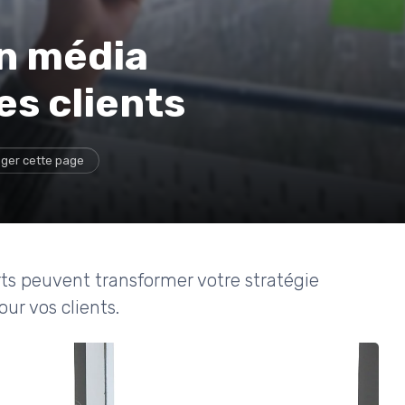
n média
s clients
ger cette page
ts peuvent transformer votre stratégie
ur vos clients.