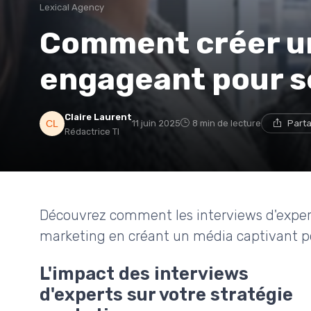
Lexical Agency
Comment créer u
engageant pour se
Claire Laurent
11 juin 2025
8 min de lecture
Parta
Rédactrice TI
Découvrez comment les interviews d'exper
marketing en créant un média captivant po
L'impact des interviews
d'experts sur votre stratégie